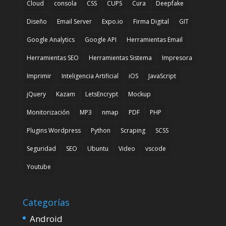
Cloud
consola
CSS
CUPS
Cura
Deepfake
Diseño
Email Server
Expo.io
Firma Digital
GIT
Google Analytics
Google API
Herramientas Email
Herramientas SEO
Herramientas Sistema
Impresora
Imprimir
Inteligencia Artificial
iOS
JavaScript
jQuery
Kazam
LetsEncrypt
Mockup
Monitorización
MP3
nmap
PDF
PHP
Plugins Wordpress
Python
Scraping
SCSS
Seguridad
SEO
Ubuntu
Video
vscode
Youtube
Categorías
Android