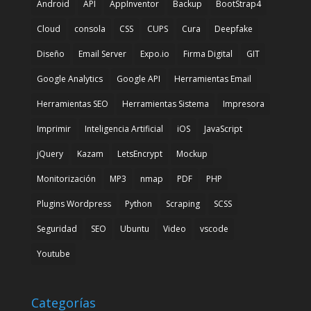
Android
API
AppInventor
Backup
BootStrap4
Cloud
consola
CSS
CUPS
Cura
Deepfake
Diseño
Email Server
Expo.io
Firma Digital
GIT
Google Analytics
Google API
Herramientas Email
Herramientas SEO
Herramientas Sistema
Impresora
Imprimir
Inteligencia Artificial
iOS
JavaScript
jQuery
Kazam
LetsEncrypt
Mockup
Monitorización
MP3
nmap
PDF
PHP
Plugins Wordpress
Python
Scraping
SCSS
Seguridad
SEO
Ubuntu
Video
vscode
Youtube
Categorías