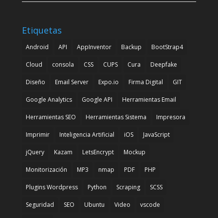
Etiquetas
Android
API
AppInventor
Backup
BootStrap4
Cloud
consola
CSS
CUPS
Cura
Deepfake
Diseño
Email Server
Expo.io
Firma Digital
GIT
Google Analytics
Google API
Herramientas Email
Herramientas SEO
Herramientas Sistema
Impresora
Imprimir
Inteligencia Artificial
iOS
JavaScript
jQuery
Kazam
LetsEncrypt
Mockup
Monitorización
MP3
nmap
PDF
PHP
Plugins Wordpress
Python
Scraping
SCSS
Seguridad
SEO
Ubuntu
Video
vscode