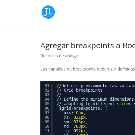
Agregar breakpoints a Bo
Recortes de código
Las variables de breakpoints deben ser definida
01
//Definir previamente las variab
02
// Grid breakpoints
03
//
04
// Define the minimum dimensions
05
// adapting to different 
screen
06
$grid-breakpoints: (
07
xxs: 
0px
,
08
xs: 
321px
,
09
sm: 
576px
,
10
md: 
768px
,
11
lg: 
992px
,