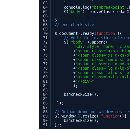
63
} 
64
console.log(
"bs4breakpoint"
,
65
$(
"body"
).removeClass(todasC
66
67
} 
68
// end check size
69
70
$(document).ready(
function
(){
71
// Add some invisible elemen
72
$( 
"body"
).append( 
73
"<div style='none;' clas
74
+
"<span class='xxs d-blo
75
+
"<span class='xs d-xs-b
76
+
"<span class='sm d-sm-b
77
+
"<span class='md d-md-b
78
+
"<span class='lg d-lg-b
79
+
"<span class='xl d-xl-b
80
+
"<span class='xxl d-xxl
81
+
"</div>"
82
);
83
84
bs4checkSize();
85
86
});
87
88
// Reload demo on  window resize
89
$( window ).resize( 
function
(){
90
bs4checkSize();
91
}); 