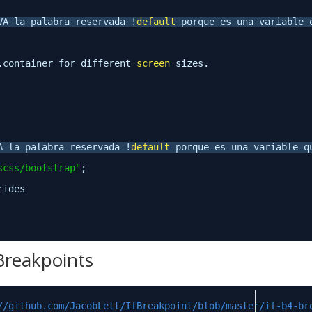
VA la palabra reservada !
default
porque es una variable 
.container for different 
screen
sizes.
A la palabra reservada !
default
porque es una variable q
scss/bootstrap"
;
rides
 Breakpoints
//github.com/JacobLett/IfBreakpoint/blob/master/if-b4-br