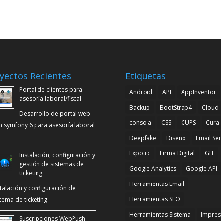
yectos Recientes
Etiquetas
Portal de clientes para
Android
API
AppInventor
asesoría laboral/fiscal
Backup
BootStrap4
Cloud
Desarrollo de portal web
consola
CSS
CUPS
Cura
n symfony 6 para asesoría laboral
Deepfake
Diseño
Email Se
Expo.io
Firma Digital
GIT
Instalación, configuración y
gestión de sistemas de
Google Analytics
Google API
ticketing
Herramientas Email
stalación y configuración de
Herramientas SEO
stema de ticketing
Herramientas Sistema
Impres
Suscripciones WebPush