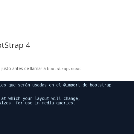
otStrap 4
s justo antes de llamar a
:
bootstrap.scss
les que serán usadas en el @import de bootstrap
 at which your layout will change,
sizes, for use in media queries.