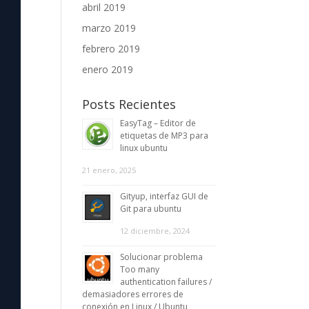
abril 2019
marzo 2019
febrero 2019
enero 2019
Posts Recientes
EasyTag – Editor de
etiquetas de MP3 para
linux ubuntu
21 enero, 2025
Gityup, interfaz GUI de
Git para ubuntu
12 diciembre, 2024
Solucionar problema
Too many
authentication failures /
demasiadores errores de
conexión en Linux / Ubuntu