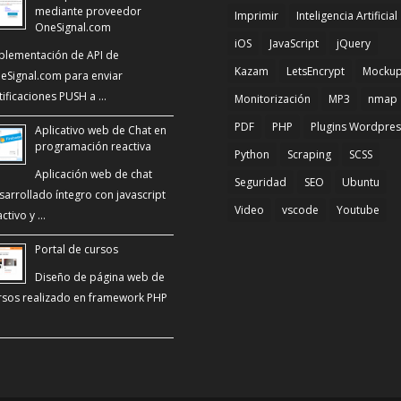
mediante proveedor
Imprimir
Inteligencia Artificial
OneSignal.com
iOS
JavaScript
jQuery
plementación de API de
Kazam
LetsEncrypt
Mocku
eSignal.com para enviar
tificaciones PUSH a …
Monitorización
MP3
nmap
PDF
PHP
Plugins Wordpres
Aplicativo web de Chat en
programación reactiva
Python
Scraping
SCSS
Aplicación web de chat
Seguridad
SEO
Ubuntu
sarrollado íntegro con javascript
Video
vscode
Youtube
activo y …
Portal de cursos
Diseño de página web de
rsos realizado en framework PHP