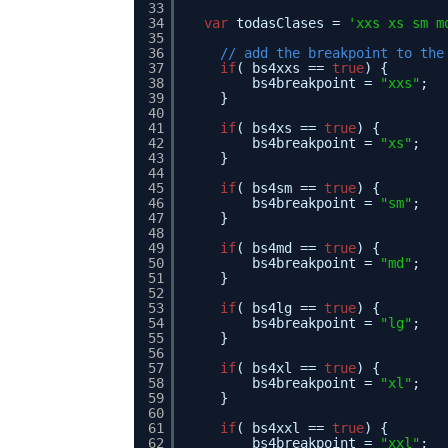
33
34
var
todasClases = 
'xxs xs sm m
35
36
// add the breakpoint to the
37
if
( bs4xxs == 
true
) {
38
bs4breakpoint = 
"xxs"
;
39
} 
40
41
if
( bs4xs == 
true
) {
42
bs4breakpoint = 
"xs"
;
43
} 
44
45
if
( bs4sm == 
true
) {
46
bs4breakpoint = 
"sm"
;
47
} 
48
49
if
( bs4md == 
true
) {
50
bs4breakpoint = 
"md"
;
51
} 
52
53
if
( bs4lg == 
true
) {
54
bs4breakpoint = 
"lg"
;
55
} 
56
57
if
( bs4xl == 
true
) {
58
bs4breakpoint = 
"xl"
;
59
} 
60
61
if
( bs4xxl == 
true
) {
62
bs4breakpoint = 
"xxl"
;