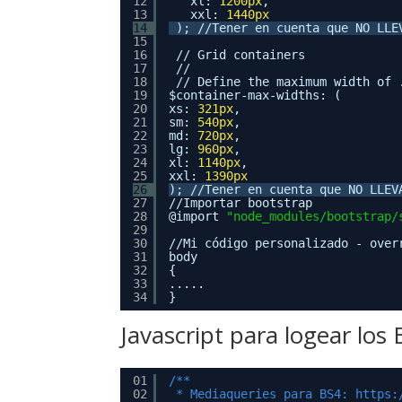
12
xl: 
1200px
,
13
xxl: 
1440px
14
); //Tener en cuenta que NO LLE
15
16
// Grid containers
17
//
18
// Define the maximum width of 
19
$container-max-widths: (
20
xs: 
321px
,
21
sm: 
540px
,
22
md: 
720px
,
23
lg: 
960px
,
24
xl: 
1140px
,
25
xxl: 
1390px
26
); //Tener en cuenta que NO LLEV
27
//Importar bootstrap
28
@import 
"node_modules/bootstrap/
29
30
//Mi código personalizado - over
31
body
32
{
33
.....
34
}
Javascript para logear los
01
/**
02
* Mediaqueries para BS4: 
https: