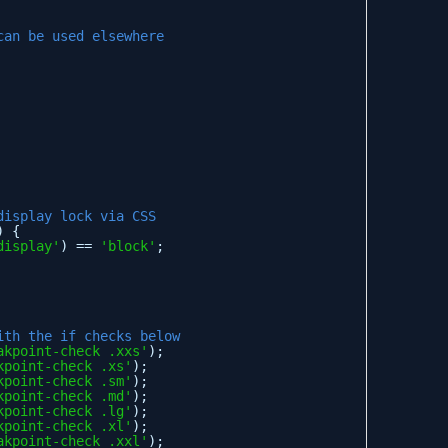
can be used elsewhere
display lock via CSS
) {
display'
) == 
'block'
;
ith the if checks below
akpoint-check .xxs'
);
kpoint-check .xs'
);
kpoint-check .sm'
);
kpoint-check .md'
);
kpoint-check .lg'
);
kpoint-check .xl'
);
akpoint-check .xxl'
);