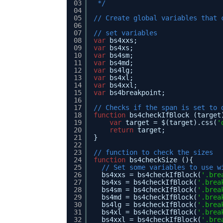
03
*/
04
05
// Create global variables that 
06
07
// set variables  
08
var
bs4xxs;
09
var
bs4xs;
10
var
bs4sm;
11
var
bs4md;
12
var
bs4lg;
13
var
bs4xl;
14
var
bs4xxl;
15
var
bs4breakpoint;
16
17
// Checks if the span is set to 
18
function
bs4checkIfBlock (target
19
var
target = $(target).css(
'
20
return
target;
21
}
22
23
// function to check the sizes
24
function
bs4checkSize (){
25
// Set some variables to use w
26
bs4xxs = bs4checkIfBlock(
'.bre
27
bs4xs = bs4checkIfBlock(
'.brea
28
bs4sm = bs4checkIfBlock(
'.brea
29
bs4md = bs4checkIfBlock(
'.brea
30
bs4lg = bs4checkIfBlock(
'.brea
31
bs4xl = bs4checkIfBlock(
'.brea
32
bs4xxl = bs4checkIfBlock(
'.bre