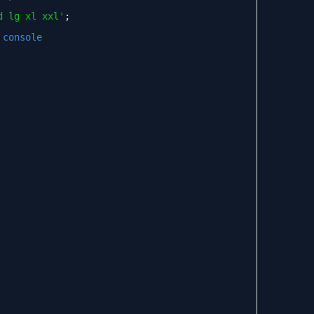
d lg xl xxl'
;
 console