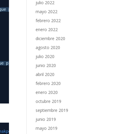
julio 2022
que predominará sobre la que se defina en 
"bootstrap"
(
h
mayo 2022
febrero 2022
enero 2022
diciembre 2020
agosto 2020
julio 2020
ue predominará sobre la que se defina en 
"bootstrap"
(
ht
junio 2020
abril 2020
febrero 2020
enero 2020
octubre 2019
septiembre 2019
junio 2019
mayo 2019
eakpoint.js