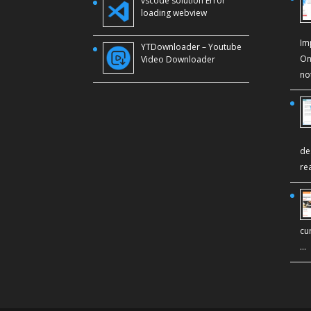
vscode solution Error
loading webview
Im
YTDownloader – Youtube
On
Video Downloader
no
de
re
cu
…