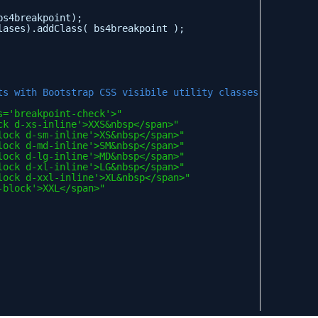
bs4breakpoint);
lases).addClass( bs4breakpoint );
ts with Bootstrap CSS visibile utility classes
s='breakpoint-check'>"
ck d-xs-inline'>XXS&nbsp</span>"
lock d-sm-inline'>XS&nbsp</span>"
lock d-md-inline'>SM&nbsp</span>"
lock d-lg-inline'>MD&nbsp</span>"
lock d-xl-inline'>LG&nbsp</span>"
lock d-xxl-inline'>XL&nbsp</span>"
-block'>XXL</span>"