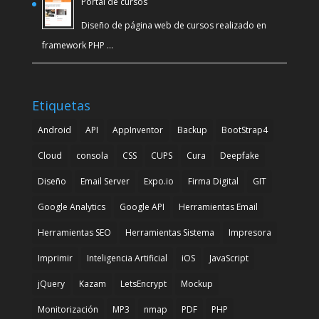
Portal de cursos
Diseño de página web de cursos realizado en
framework PHP …
Etiquetas
Android
API
AppInventor
Backup
BootStrap4
Cloud
consola
CSS
CUPS
Cura
Deepfake
Diseño
Email Server
Expo.io
Firma Digital
GIT
Google Analytics
Google API
Herramientas Email
Herramientas SEO
Herramientas Sistema
Impresora
Imprimir
Inteligencia Artificial
iOS
JavaScript
jQuery
Kazam
LetsEncrypt
Mockup
Monitorización
MP3
nmap
PDF
PHP