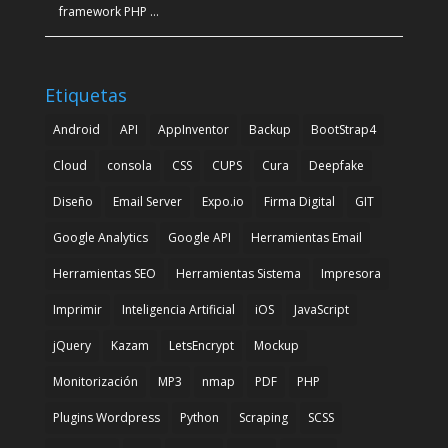
framework PHP …
Etiquetas
Android
API
AppInventor
Backup
BootStrap4
Cloud
consola
CSS
CUPS
Cura
Deepfake
Diseño
Email Server
Expo.io
Firma Digital
GIT
Google Analytics
Google API
Herramientas Email
Herramientas SEO
Herramientas Sistema
Impresora
Imprimir
Inteligencia Artificial
iOS
JavaScript
jQuery
Kazam
LetsEncrypt
Mockup
Monitorización
MP3
nmap
PDF
PHP
Plugins Wordpress
Python
Scraping
SCSS