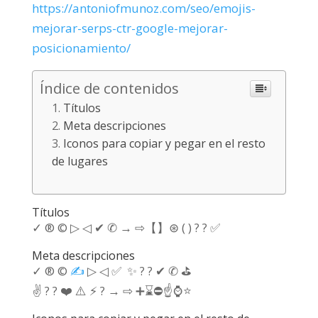
https://antoniofmunoz.com/seo/emojis-
mejorar-serps-ctr-google-mejorar-
posicionamiento/
Índice de contenidos
Títulos
Meta descripciones
Iconos para copiar y pegar en el resto
de lugares
Títulos
✓ ® © ▷ ◁ ✔ ✆ → ⇨【】⊛ ( ) ? ? ✅
Meta descripciones
✓ ® ©
✍
▷ ◁ ✅ ✨ ? ? ✔ ✆ ⛳
✌️ ? ? ❤️ ⚠️ ⚡ ? → ⇨ ➕⌛⛔☝⌚⭐