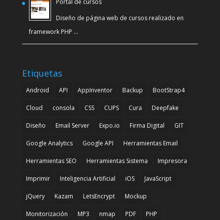
Portal de cursos
Diseño de página web de cursos realizado en
framework PHP …
Etiquetas
Android
API
AppInventor
Backup
BootStrap4
Cloud
consola
CSS
CUPS
Cura
Deepfake
Diseño
Email Server
Expo.io
Firma Digital
GIT
Google Analytics
Google API
Herramientas Email
Herramientas SEO
Herramientas Sistema
Impresora
Imprimir
Inteligencia Artificial
iOS
JavaScript
jQuery
Kazam
LetsEncrypt
Mockup
Monitorización
MP3
nmap
PDF
PHP