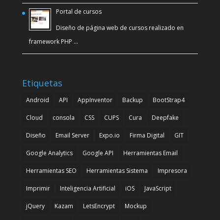
Portal de cursos
Diseño de página web de cursos realizado en
framework PHP …
Etiquetas
Android
API
AppInventor
Backup
BootStrap4
Cloud
consola
CSS
CUPS
Cura
Deepfake
Diseño
Email Server
Expo.io
Firma Digital
GIT
Google Analytics
Google API
Herramientas Email
Herramientas SEO
Herramientas Sistema
Impresora
Imprimir
Inteligencia Artificial
iOS
JavaScript
jQuery
Kazam
LetsEncrypt
Mockup