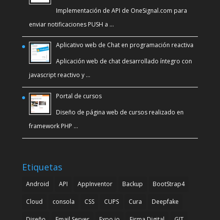
Implementación de API de OneSignal.com para
enviar notificaciones PUSH a …
Aplicativo web de Chat en programación reactiva
Aplicación web de chat desarrollado íntegro con
javascript reactivo y …
Portal de cursos
Diseño de página web de cursos realizado en
framework PHP …
Etiquetas
Android
API
AppInventor
Backup
BootStrap4
Cloud
consola
CSS
CUPS
Cura
Deepfake
Diseño
Email Server
Expo.io
Firma Digital
GIT