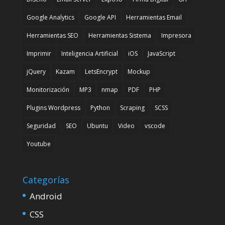
Google Analytics
Google API
Herramientas Email
Herramientas SEO
Herramientas Sistema
Impresora
Imprimir
Inteligencia Artificial
iOS
JavaScript
jQuery
Kazam
LetsEncrypt
Mockup
Monitorización
MP3
nmap
PDF
PHP
Plugins Wordpress
Python
Scraping
SCSS
Seguridad
SEO
Ubuntu
Video
vscode
Youtube
Categorías
Android
CSS