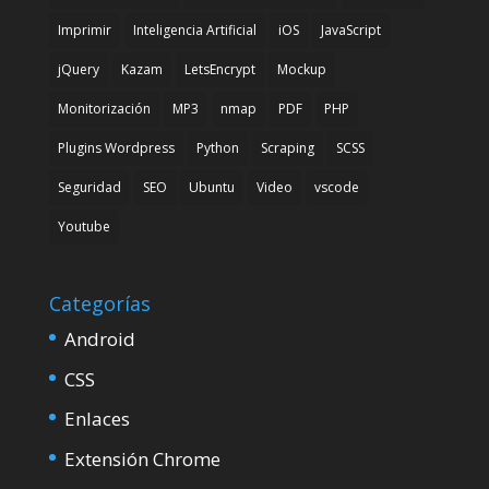
Imprimir
Inteligencia Artificial
iOS
JavaScript
jQuery
Kazam
LetsEncrypt
Mockup
Monitorización
MP3
nmap
PDF
PHP
Plugins Wordpress
Python
Scraping
SCSS
Seguridad
SEO
Ubuntu
Video
vscode
Youtube
Categorías
Android
CSS
Enlaces
Extensión Chrome