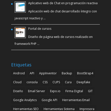
Aplicativo web de Chat en programación reactiva
Aplicación web de chat desarrollado íntegro con
javascript reactivo y …
Portal de cursos
Diseño de página web de cursos realizado en
framework PHP …
Etiquetas
Android
API
AppInventor
Backup
BootStrap4
Cloud
consola
CSS
CUPS
Cura
Deepfake
Diseño
Email Server
Expo.io
Firma Digital
GIT
Google Analytics
Google API
Herramientas Email
Herramientas SEO
Herramientas Sistema
Impresora