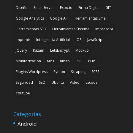
Diseño
Email Server
Expo.io
Firma Digital
GIT
Google Analytics
Google API
Herramientas Email
Herramientas SEO
Herramientas Sistema
Impresora
Imprimir
Inteligencia Artificial
iOS
JavaScript
jQuery
Kazam
LetsEncrypt
Mockup
Monitorización
MP3
nmap
PDF
PHP
Plugins Wordpress
Python
Scraping
SCSS
Seguridad
SEO
Ubuntu
Video
vscode
Youtube
Categorías
Android