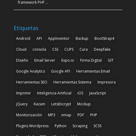
framework PHP …
Etiquetas
Android
API
AppInventor
Backup
BootStrap4
Cloud
consola
CSS
CUPS
Cura
Deepfake
Diseño
Email Server
Expo.io
Firma Digital
GIT
Google Analytics
Google API
Herramientas Email
Herramientas SEO
Herramientas Sistema
Impresora
Imprimir
Inteligencia Artificial
iOS
JavaScript
jQuery
Kazam
LetsEncrypt
Mockup
Monitorización
MP3
nmap
PDF
PHP
Plugins Wordpress
Python
Scraping
SCSS