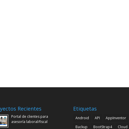
yectos Recientes
Etiquetas
Portal de clientes para
Android
API
AppInventor
asesoría laboral/fiscal
Backup
BootStrap4
Cloud