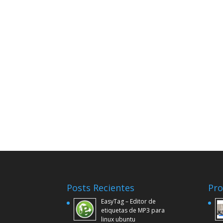
Posts Recientes
Pro
EasyTag – Editor de
etiquetas de MP3 para
linux ubuntu