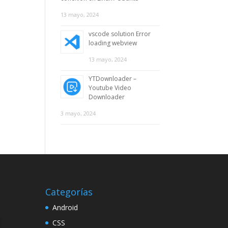
13 mayo, 2024
vscode solution Error
loading webview
13 mayo, 2024
YTDownloader –
Youtube Video
Downloader
3 mayo, 2024
Categorías
Android
CSS