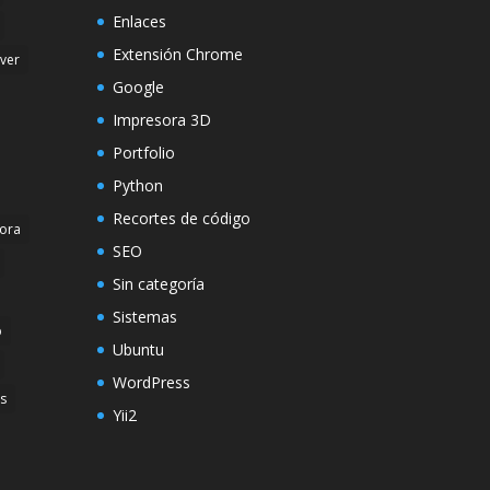
Enlaces
Extensión Chrome
rver
Google
Impresora 3D
Portfolio
Python
Recortes de código
ora
SEO
Sin categoría
Sistemas
p
Ubuntu
WordPress
s
Yii2