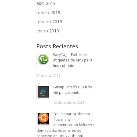
abril 2019
marzo 2019
febrero 2019
enero 2019
Posts Recientes
EasyTag – Editor de
etiquetas de MP3 para
linux ubuntu
21 enero, 2025
Gityup, interfaz GUI de
Git para ubuntu
12 diciembre, 2024
Solucionar problema
Too many
authentication failures /
demasiadores errores de
conexión en Linux / Ubuntu