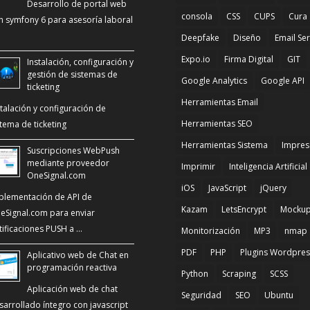
Desarrollo de portal web
consola
CSS
CUPS
Cura
n symfony 6 para asesoría laboral
Deepfake
Diseño
Email Se
Expo.io
Firma Digital
GIT
Instalación, configuración y
gestión de sistemas de
Google Analytics
Google API
ticketing
Herramientas Email
stalación y configuración de
Herramientas SEO
stema de ticketing
Herramientas Sistema
Impres
Suscripciones WebPush
mediante proveedor
Imprimir
Inteligencia Artificial
OneSignal.com
iOS
JavaScript
jQuery
plementación de API de
Kazam
LetsEncrypt
Mocku
eSignal.com para enviar
tificaciones PUSH a …
Monitorización
MP3
nmap
PDF
PHP
Plugins Wordpres
Aplicativo web de Chat en
programación reactiva
Python
Scraping
SCSS
Aplicación web de chat
Seguridad
SEO
Ubuntu
sarrollado íntegro con javascript