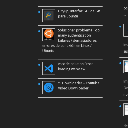
co
Gityup, interfaz GUI de Git
…
para ubuntu
Solucionar problema Too
many authentication
failures / demasiadores
In
errores de conexión en Linux /
Ubuntu
si
vscode solution Error
loading webview
Im
YTDownloader – Youtube
On
Video Downloader
no
de