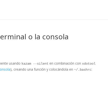
erminal o la consola
amente usando
en combinación con
kazam --silent
xdotool
consola
), creando una función y colocándola en
:
~/.bashrc