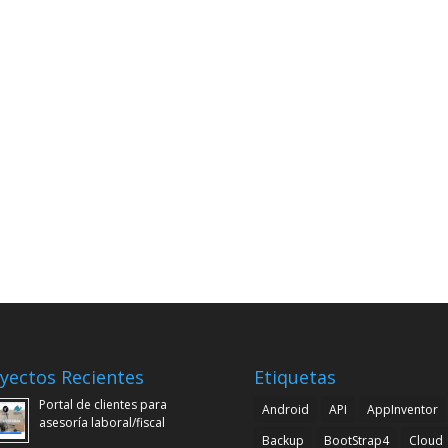
yectos Recientes
Etiquetas
Portal de clientes para
Android
API
AppInventor
asesoría laboral/fiscal
Backup
BootStrap4
Cloud