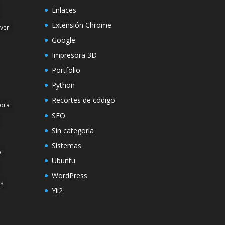
Enlaces
Extensión Chrome
rver
Google
Impresora 3D
Portfolio
Python
Recortes de código
ora
SEO
Sin categoría
Sistemas
p
Ubuntu
WordPress
s
Yii2