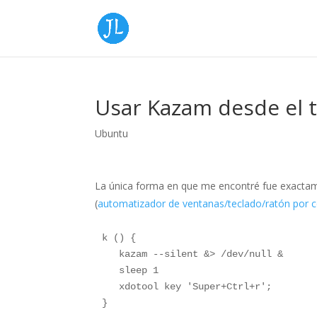
Usar Kazam desde el t
Ubuntu
La única forma en que me encontré fue exact
(
automatizador de ventanas/teclado/ratón por 
k () { 
   kazam --silent &> /dev/null & 
   sleep 1 
   xdotool key 'Super+Ctrl+r'; 
}