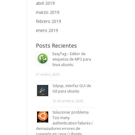
abril 2019
marzo 2019
febrero 2019
enero 2019
Posts Recientes
EasyTag – Editor de
etiquetas de MP3 para
linux ubuntu
21 enero, 2025
Gityup, interfaz GUI de
Git para ubuntu
12 diciembre, 2024
Solucionar problema
Too many
authentication failures /
demasiadores errores de
conexión en Linux / Ubuntu