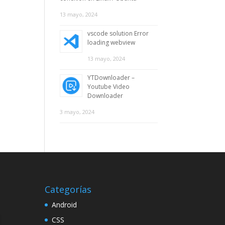
13 mayo, 2024
vscode solution Error
loading webview
13 mayo, 2024
YTDownloader –
Youtube Video
Downloader
3 mayo, 2024
Categorías
Android
CSS