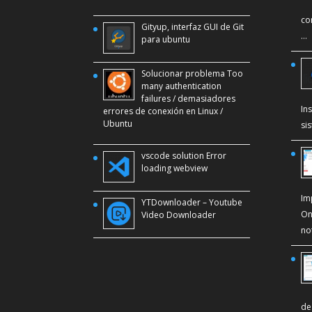
co
Gityup, interfaz GUI de Git
…
para ubuntu
Solucionar problema Too
many authentication
failures / demasiadores
In
errores de conexión en Linux /
Ubuntu
si
vscode solution Error
loading webview
Im
YTDownloader – Youtube
On
Video Downloader
no
de