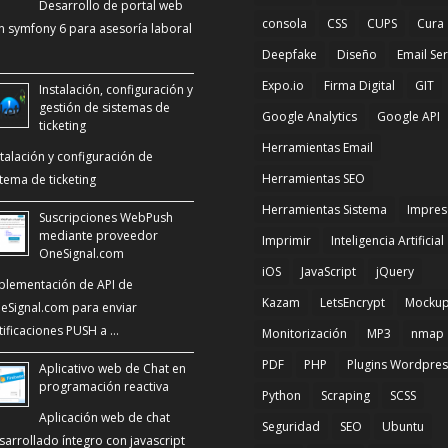
Desarrollo de portal web
consola
CSS
CUPS
Cura
n symfony 6 para asesoría laboral
Deepfake
Diseño
Email Se
Expo.io
Firma Digital
GIT
Instalación, configuración y
gestión de sistemas de
Google Analytics
Google API
ticketing
Herramientas Email
stalación y configuración de
Herramientas SEO
stema de ticketing
Herramientas Sistema
Impres
Suscripciones WebPush
mediante proveedor
Imprimir
Inteligencia Artificial
OneSignal.com
iOS
JavaScript
jQuery
plementación de API de
Kazam
LetsEncrypt
Mocku
eSignal.com para enviar
tificaciones PUSH a …
Monitorización
MP3
nmap
PDF
PHP
Plugins Wordpres
Aplicativo web de Chat en
programación reactiva
Python
Scraping
SCSS
Aplicación web de chat
Seguridad
SEO
Ubuntu
sarrollado íntegro con javascript