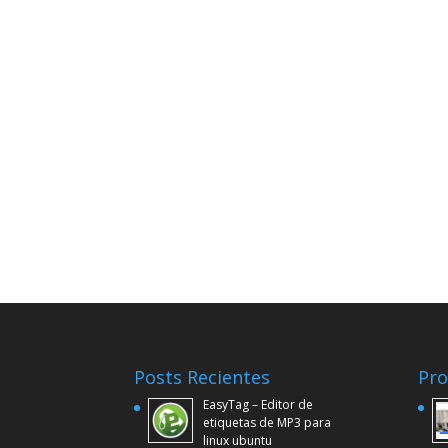
Posts Recientes
Pro
EasyTag – Editor de
etiquetas de MP3 para
linux ubuntu