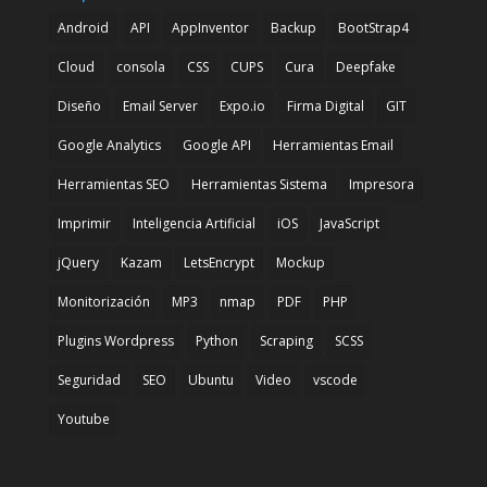
Android
API
AppInventor
Backup
BootStrap4
Cloud
consola
CSS
CUPS
Cura
Deepfake
Diseño
Email Server
Expo.io
Firma Digital
GIT
Google Analytics
Google API
Herramientas Email
Herramientas SEO
Herramientas Sistema
Impresora
Imprimir
Inteligencia Artificial
iOS
JavaScript
jQuery
Kazam
LetsEncrypt
Mockup
Monitorización
MP3
nmap
PDF
PHP
Plugins Wordpress
Python
Scraping
SCSS
Seguridad
SEO
Ubuntu
Video
vscode
Youtube