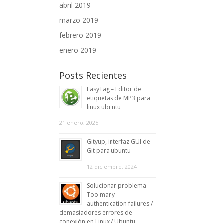
abril 2019
marzo 2019
febrero 2019
enero 2019
Posts Recientes
EasyTag – Editor de
etiquetas de MP3 para
linux ubuntu
21 enero, 2025
Gityup, interfaz GUI de
Git para ubuntu
12 diciembre, 2024
Solucionar problema
Too many
authentication failures /
demasiadores errores de
conexión en Linux / Ubuntu