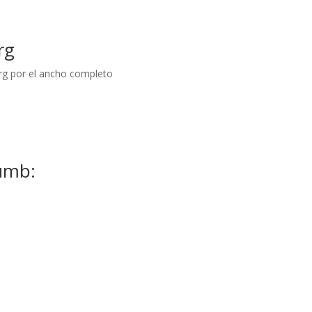
rg
rg por el ancho completo
umb: