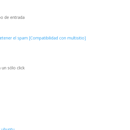
po de entrada
tener el spam [Compatibilidad con multisitio]
un sólo click
x ubuntu